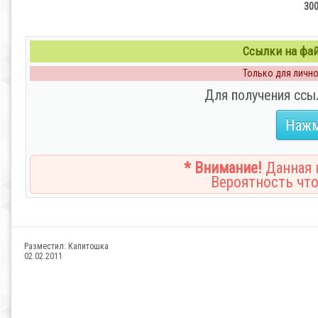
300
Ссылки на файл
Только для личног
Для получения ссы
Нажм
* Внимание!
Данная н
Вероятность что
Разместил:
Капитошка
02.02.2011