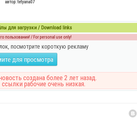
автор: tetyana07
ы для загрузки / Download links
о пользования! / For personal use only!
лок, посмотрите короткую рекламу
ите для просмотра
овость создана более 2 лет назад.
 ссылки рабочие очень низкая.