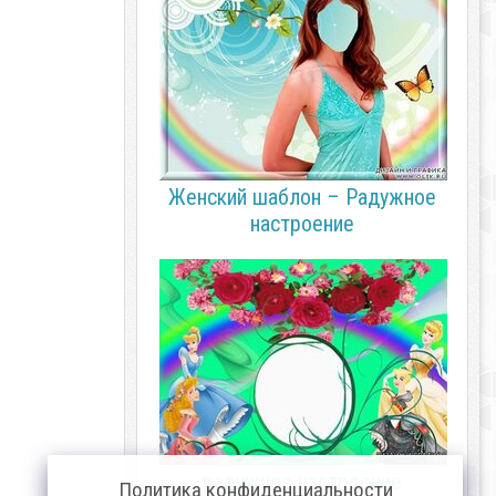
Женский шаблон – Радужное
настроение
радужное настроение
Политика конфиденциальности