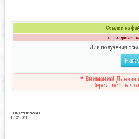
Ссылки на файл
Только для личног
Для получения ссы
Нажм
* Внимание!
Данная н
Вероятность что
Разместил:
tetyana
19.02.2011