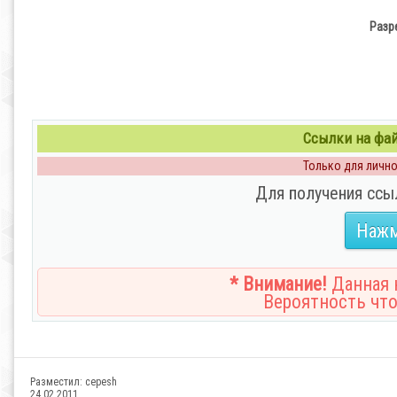
Разр
Ссылки на файл
Только для личног
Для получения ссы
Нажм
* Внимание!
Данная н
Вероятность что
Разместил:
cepesh
24.02.2011