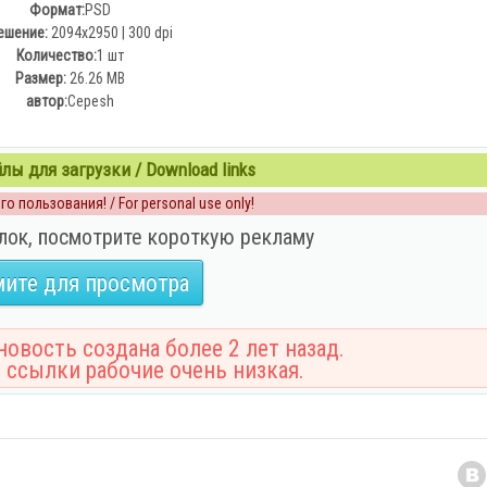
Формат:
PSD
ешение:
2094x2950 | 300 dpi
Количество:
1 шт
Размер:
26.26 MB
автор:
Cepesh
ы для загрузки / Download links
о пользования! / For personal use only!
лок, посмотрите короткую рекламу
ите для просмотра
овость создана более 2 лет назад.
 ссылки рабочие очень низкая.