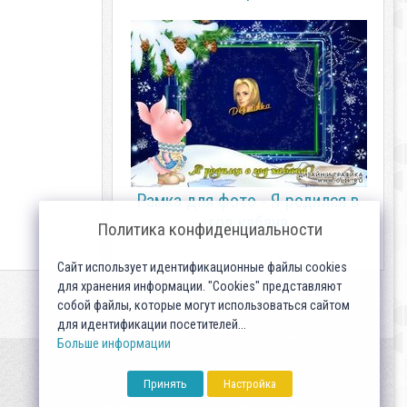
Рамка для фото - Я родился в
год кабана
Политика конфиденциальности
Сайт использует идентификационные файлы cookies
для хранения информации. "Cookies" представляют
собой файлы, которые могут использоваться сайтом
для идентификации посетителей...
Больше информации
Принять
Настройка