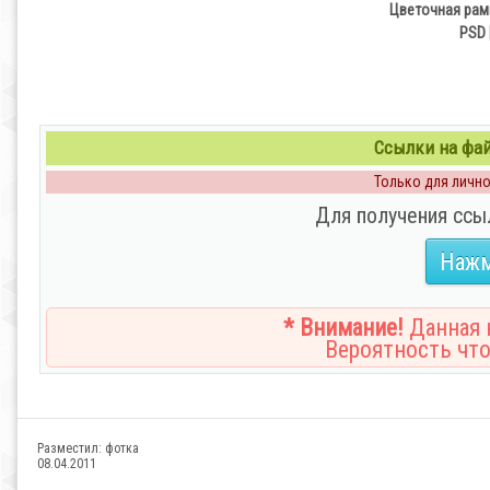
Цветочная рам
PSD 
Ссылки на файл
Только для личног
Для получения ссы
Нажм
* Внимание!
Данная н
Вероятность что
Разместил:
фотка
08.04.2011