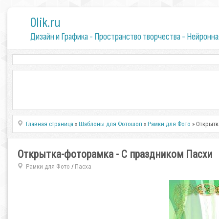
0lik.ru
Дизайн и Графика - Пространство творчества - Нейронна
Главная страница
»
Шаблоны для Фотошоп
»
Рамки для Фото
» Открытк
Открытка-фоторамка - С праздником Пасхи
Рамки для Фото
Пасха
/