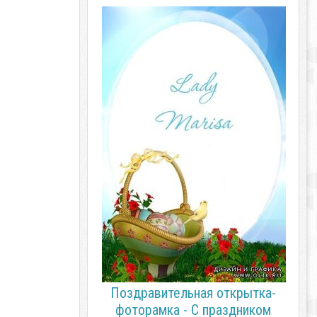
Поздравительная открытка-
фоторамка - С праздником