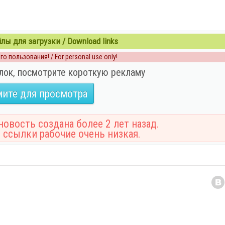
ы для загрузки / Download links
о пользования! / For personal use only!
лок, посмотрите короткую рекламу
ите для просмотра
овость создана более 2 лет назад.
 ссылки рабочие очень низкая.