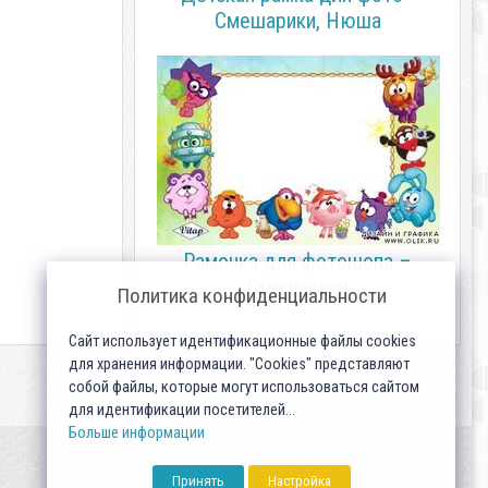
Смешарики, Нюша
Рамочка для фотошопа –
Смешарики
Политика конфиденциальности
Сайт использует идентификационные файлы cookies
для хранения информации. "Cookies" представляют
собой файлы, которые могут использоваться сайтом
для идентификации посетителей...
Больше информации
Принять
Настройка