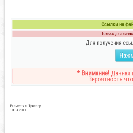
Ссылки на файл
Только для личног
Для получения ссы
Нажм
* Внимание!
Данная н
Вероятность что
Разместил:
Трассер
10.04.2011