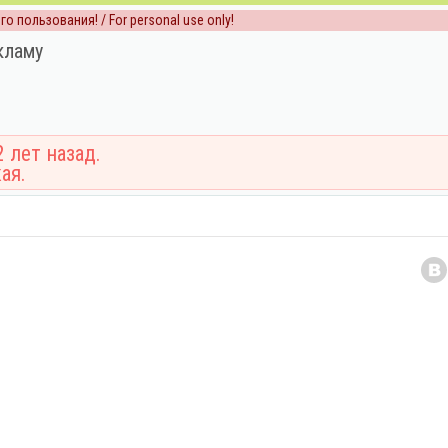
о пользования! / For personal use only!
кламу
 лет назад.
ая.