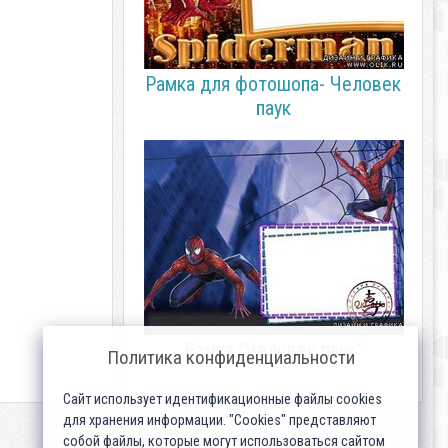
Рамка для фотошопа- Человек
паук
Рамка "Человек паук"
Политика конфиденциальности
Сайт использует идентификационные файлы cookies
для хранения информации. "Cookies" представляют
собой файлы, которые могут использоваться сайтом