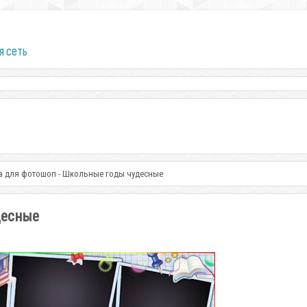
я сеть
а для фотошоп - Школьные годы чудесные
десные