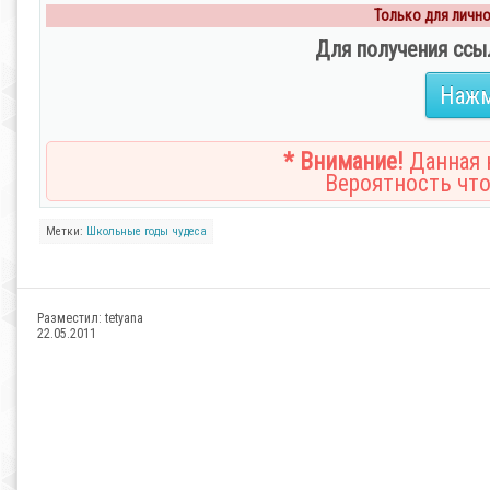
Только для личног
Для получения ссы
Нажм
* Внимание!
Данная н
Вероятность что
Метки:
Школьные
годы
чудеса
Разместил:
tetyana
22.05.2011