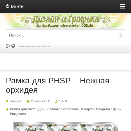
Войти
Полная версия сайта
Рамка для PHSP – Нежная
орхидея
tramplin
23 июня 2011
1 460
Рамки для Фото
/
День Святого Валентина
/
8 марта
/
Свадьба
/
День
Рождения