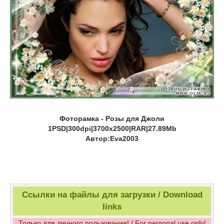
Фоторамка - Розы для Джоли
1PSD|300dpi|3700x2500|RAR|27.89Mb
Автор:Eva2003
Ссылки на файлы для загрузки / Download
links
Только для личного пользования! / For personal use only!