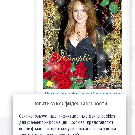
Рамка для фото – С красными
розами
Политика конфиденциальности
Сайт использует идентификационные файлы cookies
для хранения информации. "Cookies" представляют
собой файлы, которые могут использоваться сайтом