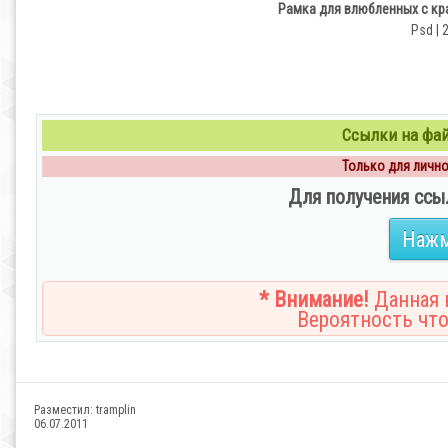
Рамка для влюбленных с кр
Psd | 
Ссылки на файл
Только для личног
Для получения ссы
Нажм
* Внимание!
Данная н
Вероятность что
Разместил:
tramplin
06.07.2011