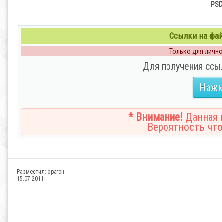
PSD
Ссылки на файл
Только для личног
Для получения ссы
Нажм
* Внимание!
Данная н
Вероятность что
Разместил:
эрагон
15.07.2011