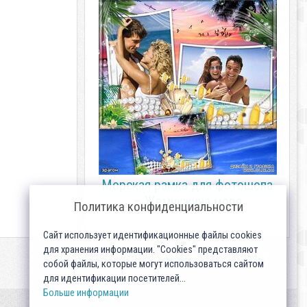
Морская рамка для фотошопа
– Жемчужина моря
Политика конфиденциальности
Сайт использует идентификационные файлы cookies
для хранения информации. "Cookies" представляют
собой файлы, которые могут использоваться сайтом
для идентификации посетителей...
Больше информации