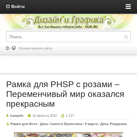
Войти
Полная версия сайта
Рамка для PHSP с розами –
Переменчивый мир оказался
прекрасным
tramplin
10 августа 2011
1 127
Рамки для Фото
/
День Святого Валентина
/
8 марта
/
День Рождения