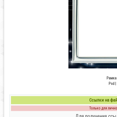
Рамка
Psd |
Ссылки на файл
Только для личног
Для получения ссы