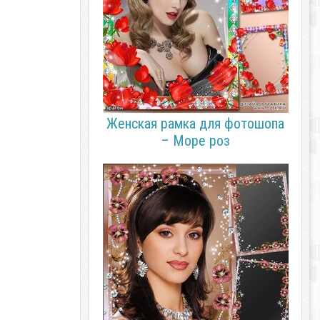
Женская рамка для фотошопа
– Море роз