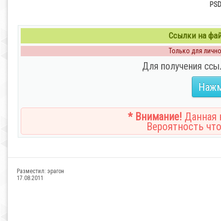
PSD
Ссылки на файл
Только для личног
Для получения ссы
Нажм
* Внимание!
Данная н
Вероятность что
Разместил:
эрагон
17.08.2011