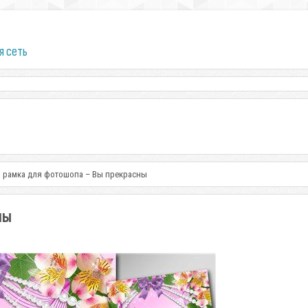
я сеть
 рамка для фотошопа – Вы прекрасны
ны