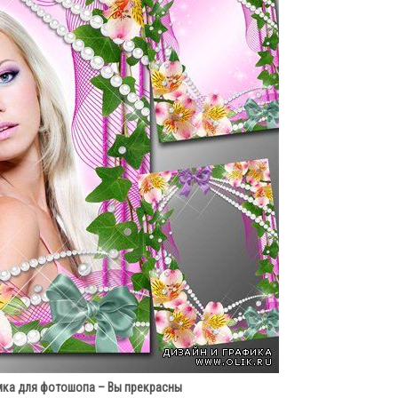
ка для фотошопа – Вы прекрасны