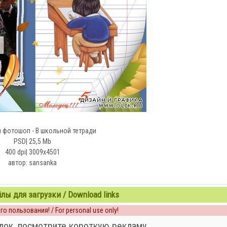
 фотошоп - В школьной тетради
PSD| 25,5 Mb
400 dpi| 3009x4501
автор: sansanka
ы для загрузки / Download links
о пользования! / For personal use only!
лок, посмотрите короткую рекламу