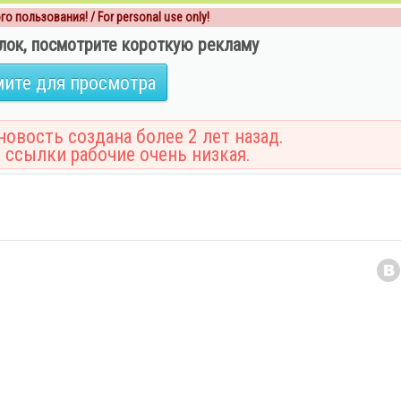
о пользования! / For personal use only!
лок, посмотрите короткую рекламу
ите для просмотра
овость создана более 2 лет назад.
 ссылки рабочие очень низкая.