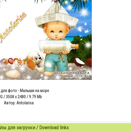
 для фото - Малыши на море
G / 3508 x 2480 / 9.79 Mb
Aвтор: Antolarisa
ы для загрузки / Download links