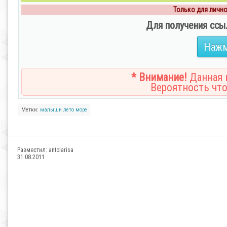
Только для личног
Для получения ссы
Нажм
* Внимание!
Данная н
Вероятность что
Метки:
малыши
лето
море
Разместил:
antolarisa
31.08.2011