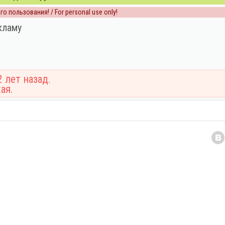
о пользования! / For personal use only!
кламу
 лет назад.
ая.