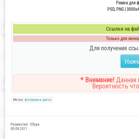
Рамка для 
PSD, PNG | 3000x4
Ссылки на файл
Только для личног
Для получения ссы
Нажм
* Внимание!
Данная н
Вероятность что
Метки:
фоторамка
цветы
Разместил:
Ollyaa
09.09.2011