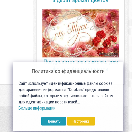
и дарит аромат цветов
Поздравительная рамочка для
фото – Аромат цветов
Политика конфиденциальности
Сайт использует идентификационные файлы cookies
для хранения информации. "Cookies" представляют
собой файлы, которые могут использоваться сайтом
для идентификации посетителей...
Больше информации
Принять
Настройка