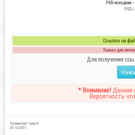
PSD-исходник -
PSD | 
Ссылки на файл
Только для личног
Для получения ссы
Нажм
* Внимание!
Данная н
Вероятность что
Разместил:
Gala-V
01.10.2011