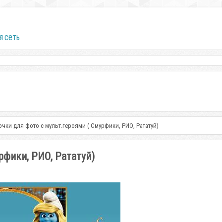
я сеть
очки для фото с мульт.героями ( Смурфики, РИО, Рататуй)
рфики, РИО, Рататуй)