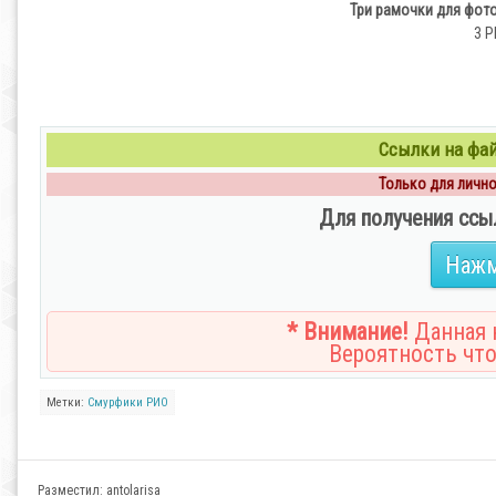
Три рамочки для фото
3 P
Ссылки на файл
Только для личног
Для получения ссы
Нажм
* Внимание!
Данная н
Вероятность что
Метки:
Смурфики
РИО
Разместил:
antolarisa