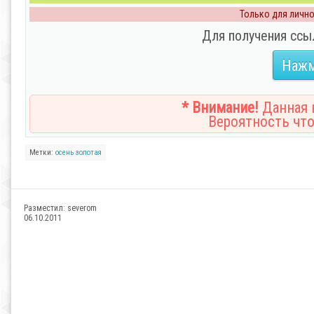
Только для личног
Для получения ссы
Нажм
* Внимание!
Данная н
Вероятность что
Метки:
осень
золотая
Разместил:
severom
06.10.2011