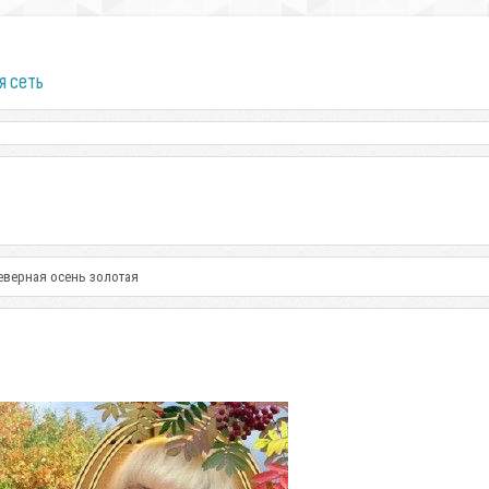
я сеть
еверная осень золотая