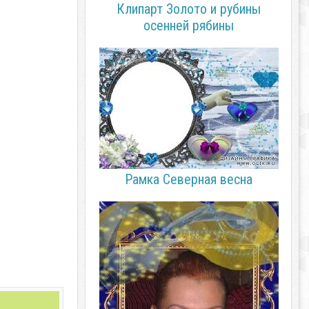
Клипарт Золото и рубины
осенней рябины
Рамка Северная весна