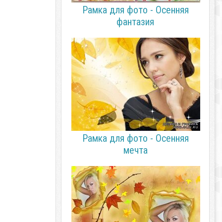
Рамка для фото - Осенняя
фантазия
Рамка для фото - Осенняя
мечта