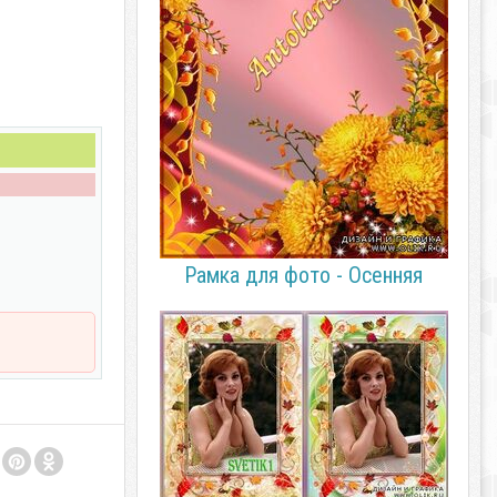
Рамка для фото - Осенняя