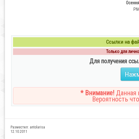
Осення
PNG
Ссылки на файл
Только для личног
Для получения ссы
Нажм
* Внимание!
Данная н
Вероятность что
Разместил:
antolarisa
12.10.2011