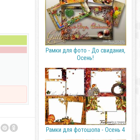
Рамки для фото - До свидания,
Осень!
Рамки для фотошопа - Осень 4