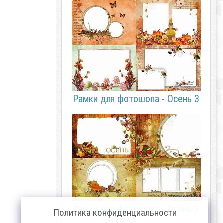
Рамки для фотошопа - Осень 3
Рамки для фотошопа - Осень 2
Политика конфиденциальности