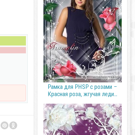
Рамка для PHSP с розами –
Красная роза, жгучая леди…