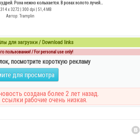
кудрей. Роза нежно колыхается. В розах золото лучей…
2314 x 3272 | 300 dpi | 51,4 MB
Автор: Tramplin
ы для загрузки / Download links
о пользования! / For personal use only!
лок, посмотрите короткую рекламу
ите для просмотра
овость создана более 2 лет назад.
 ссылки рабочие очень низкая.