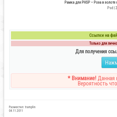
Рамка для PHSP – Роза в золоте 
Psd | 
Ссылки на файл
Только для личног
Для получения ссы
Нажм
* Внимание!
Данная н
Вероятность что
Разместил:
tramplin
04.11.2011