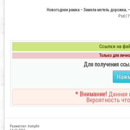
Новогодняя рамка – Замела метель дорожки, –
Psd | 1
Ссылки на файл
Только для личног
Для получения ссы
Нажм
* Внимание!
Данная н
Вероятность что
Разместил:
tramplin