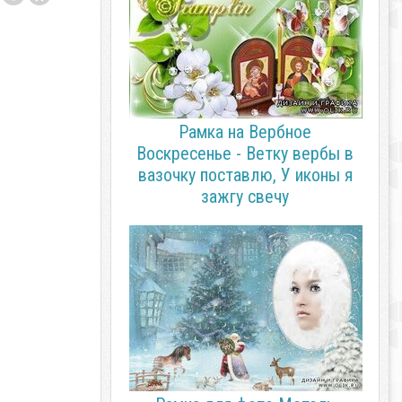
Рамка на Вербное
Воскресенье - Ветку вербы в
вазочку поставлю, У иконы я
зажгу свечу