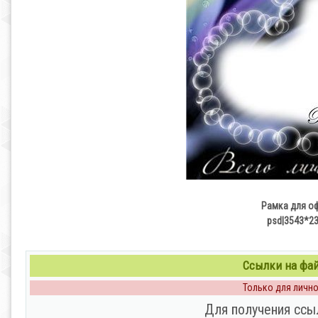
Рамка для о
psd|3543*23
Ссылки на файл
Только для личног
Для получения ссы