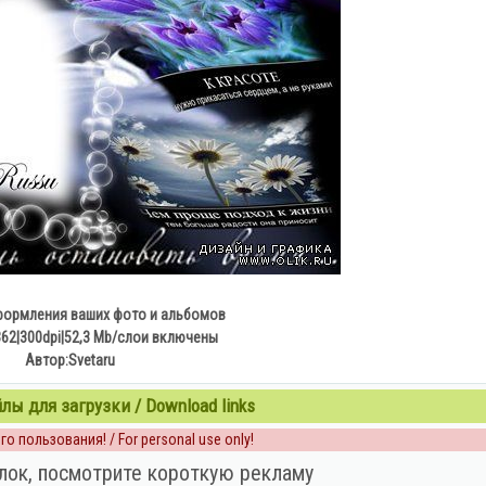
формления ваших фото и альбомов
62|300dpi|52,3 Mb/слои включены
Автор:Svetaru
ы для загрузки / Download links
о пользования! / For personal use only!
лок, посмотрите короткую рекламу