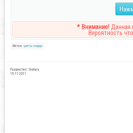
Нажм
* Внимание!
Данная н
Вероятность что
Метки:
цветы
сердце
Разместил:
Svetaru
19.11.2011