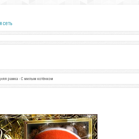
я сеть
няя рамка - С милым котёнком