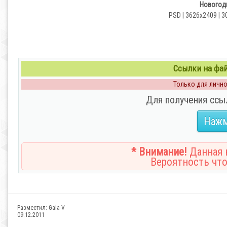
Новогодн
PSD | 3626x2409 | 3
Ссылки на файл
Только для личног
Для получения ссы
Нажм
* Внимание!
Данная н
Вероятность что
Разместил:
Gala-V
09.12.2011