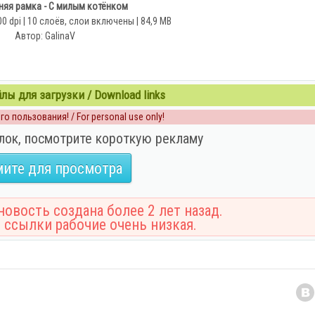
яя рамка - С милым котёнком
00 dpi | 10 слоёв, слои включены | 84,9 MB
Автор: GalinaV
ы для загрузки / Download links
о пользования! / For personal use only!
лок, посмотрите короткую рекламу
ите для просмотра
овость создана более 2 лет назад.
 ссылки рабочие очень низкая.