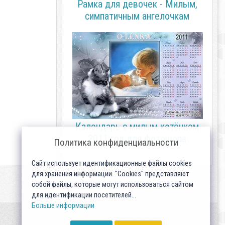
Рамка для девочек - Милым,
симпатичным ангелочкам
Календарь с милым котёнком
2011 год для фотошопа
Политика конфиденциальности
Сайт использует идентификационные файлы cookies
для хранения информации. "Cookies" представляют
собой файлы, которые могут использоваться сайтом
для идентификации посетителей...
Больше информации