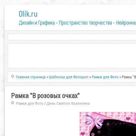
0lik.ru
Дизайн и Графика - Пространство творчества - Нейронна
Главная страница
»
Шаблоны для Фотошоп
»
Рамки для Фото
» Рамка "
Рамка "В розовых очках"
Рамки для Фото
День Святого Валентина
/