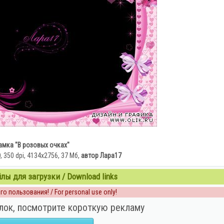
амка "В розовых очках"
350 dpi, 4134х2756, 37 Мб,
автор Лара17
ы для загрузки / Download links
о пользования! / For personal use only!
лок, посмотрите короткую рекламу