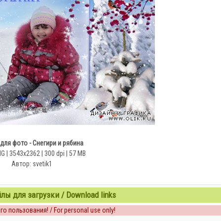
для фото - Снегири и рябина
 | 3543х2362 | 300 dpi | 57 MB
Автор: svetik1
ы для загрузки / Download links
о пользования! / For personal use only!