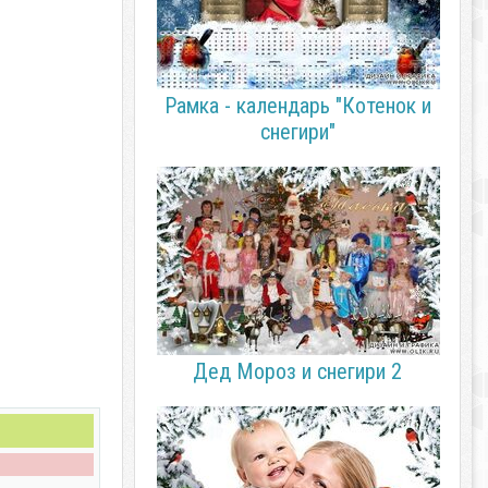
Рамка - календарь "Котенок и
снегири"
Дед Мороз и снегири 2