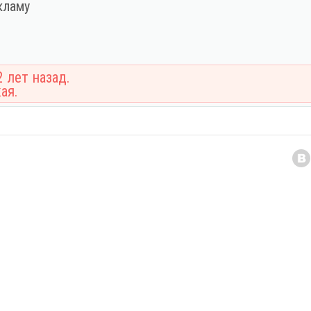
кламу
 лет назад.
ая.