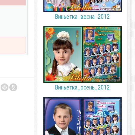
Виньетка_весна_2012
Виньетка_осень_2012