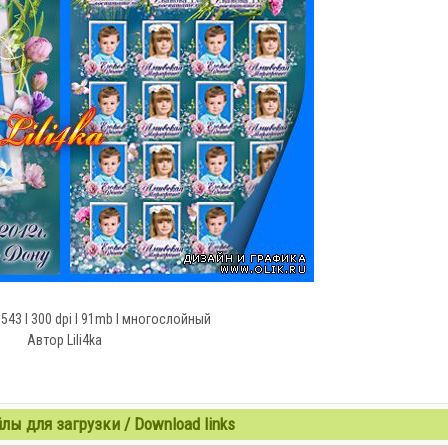
3543 l 300 dpi l 91mb l многослойный
Автор Lili4ka
ы для загрузки / Download links