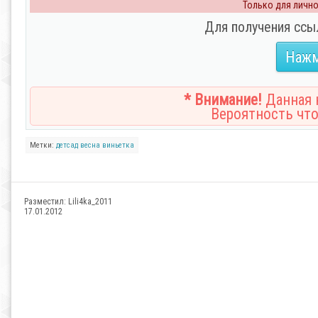
Только для личног
Для получения ссы
Нажм
* Внимание!
Данная н
Вероятность что
Метки:
детсад
весна
виньетка
Разместил:
Lili4ka_2011
17.01.2012