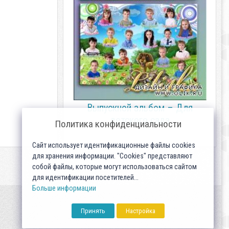
Выпускной альбом – Для
детского сада
Политика конфиденциальности
Сайт использует идентификационные файлы cookies
для хранения информации. "Cookies" представляют
собой файлы, которые могут использоваться сайтом
для идентификации посетителей...
Больше информации
Принять
Настройка