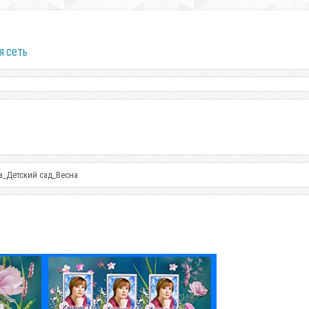
я сеть
а_Детский сад_Весна