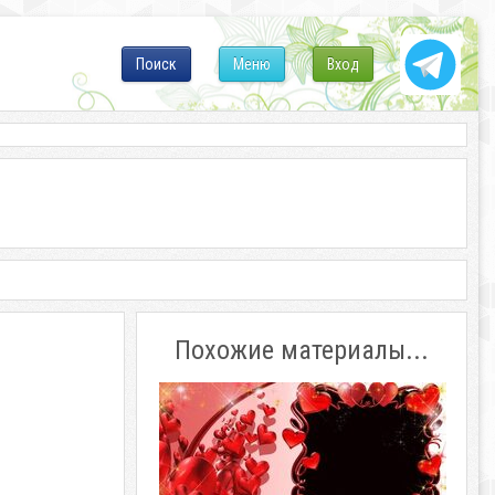
Поиск
Меню
Вход
Похожие материалы...