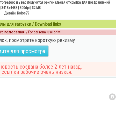
тографию и у вас получится оригинальная открытка для поздравлений
| 3418х4488 | 300dpi | 32 МB
Дизайн: Kolos79
ы для загрузки / Download links
о пользования! / For personal use only!
лок, посмотрите короткую рекламу
ите для просмотра
овость создана более 2 лет назад.
 ссылки рабочие очень низкая.