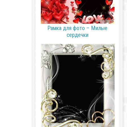
Рамка для фото – Милые
сердечки