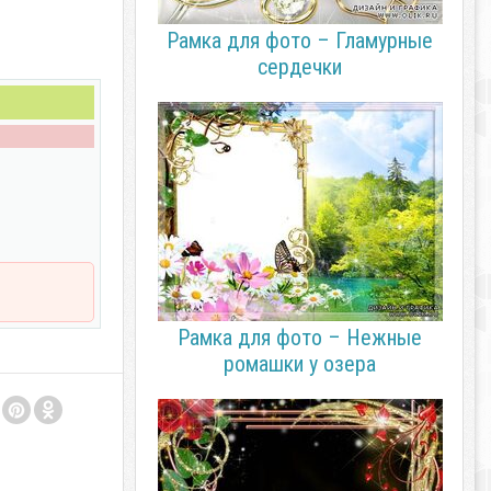
Рамка для фото – Гламурные
сердечки
Рамка для фото – Нежные
ромашки у озера