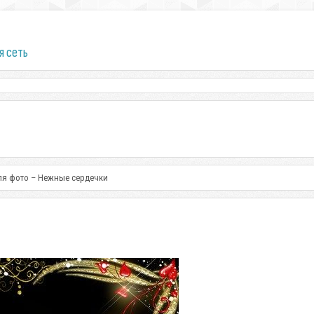
я сеть
ля фото – Нежные сердечки