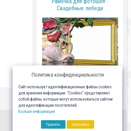
Рамочка для фотошоп -
Свадебные лебеди
Рамочка - Лебеди
Политика конфиденциальности
Сайт использует идентификационные файлы cookies
для хранения информации. "Cookies" представляют
собой файлы, которые могут использоваться сайтом
для идентификации посетителей...
Больше информации
Принять
Настройка