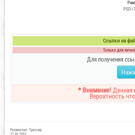
Рам
PSD l 
Ссылки на файл
Только для личног
Для получения ссы
Нажм
* Внимание!
Данная н
Вероятность что
Разместил:
Трассер
21.01.2012