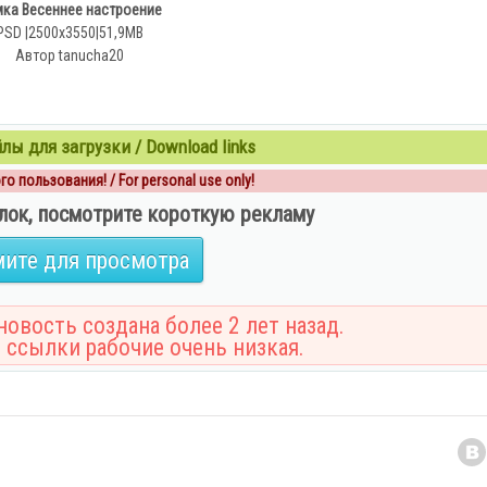
ка Весеннее настроение
PSD |2500х3550|51,9MB
Автор tanucha20
ы для загрузки / Download links
о пользования! / For personal use only!
лок, посмотрите короткую рекламу
ите для просмотра
овость создана более 2 лет назад.
 ссылки рабочие очень низкая.