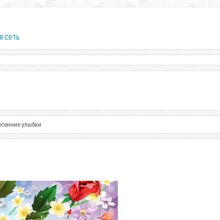
я сеть
есенние улыбки