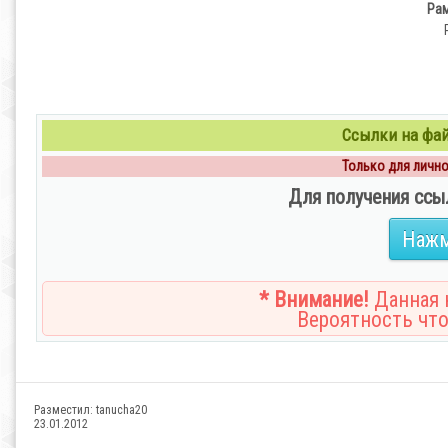
Рам
Ссылки на файл
Только для личног
Для получения ссы
Нажм
* Внимание!
Данная н
Вероятность что
Разместил:
tanucha20
23.01.2012