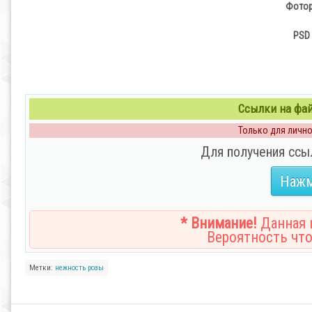
Фотор
PSD 
Ссылки на файл
Только для личног
Для получения ссы
Нажм
* Внимание!
Данная н
Вероятность что
Метки:
нежность
розы