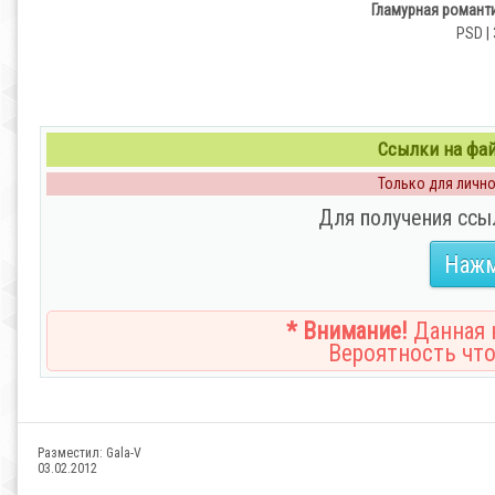
Гламурная романт
PSD | 
Ссылки на файл
Только для личног
Для получения ссы
Нажм
* Внимание!
Данная н
Вероятность что
Разместил:
Gala-V
03.02.2012