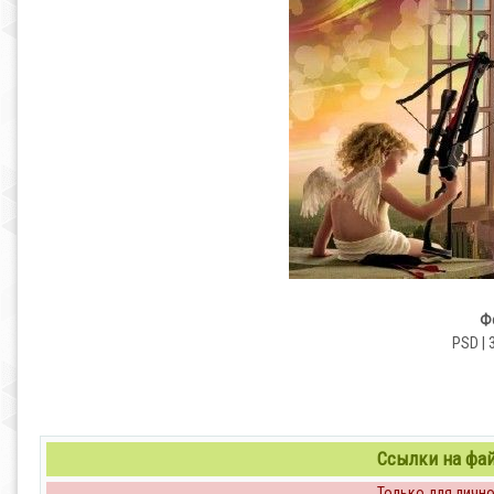
Фо
PSD | 
Ссылки на файл
Только для личног