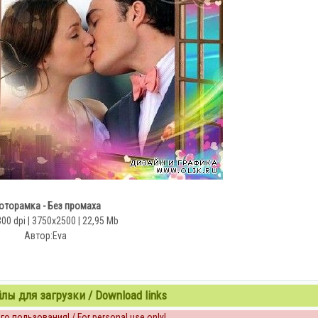
торамка - Без промаха
300 dpi | 3750x2500 | 22,95 Mb
Автор:Eva
ы для загрузки / Download links
о пользования! / For personal use only!