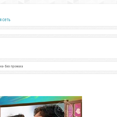
я сеть
ка- Без промаха