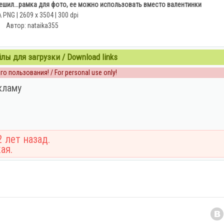
решил...рамка для фото, ее можно использовать вместо валентинки
 PNG | 2609 х 3504 | 300 dpi
Автор: nataika355
ы для загрузки / Download links
о пользования! / For personal use only!
кламу
 лет назад.
ая.