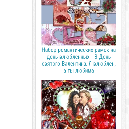
Набор романтических рамок на
день влюбленных - В День
святого Валентина. Я влюблен,
а ты любима