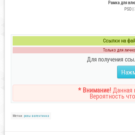
Рамка для влю
PSD | 
Ссылки на файл
Только для личног
Для получения ссы
Нажм
* Внимание!
Данная н
Вероятность что
Метки:
розы
валентинка