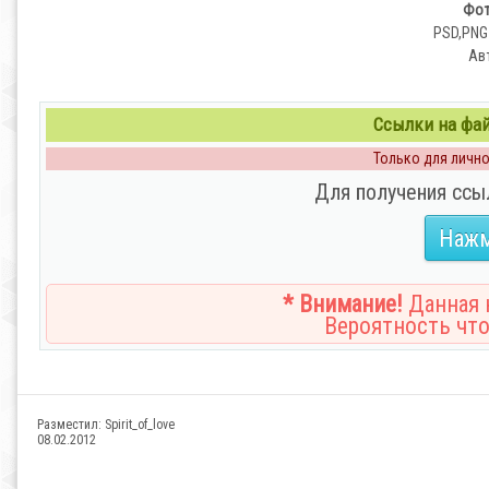
Фот
PSD,PNG 
Авт
Ссылки на файл
Только для личног
Для получения ссы
Нажм
* Внимание!
Данная н
Вероятность что
Разместил:
Spirit_of_love
08.02.2012