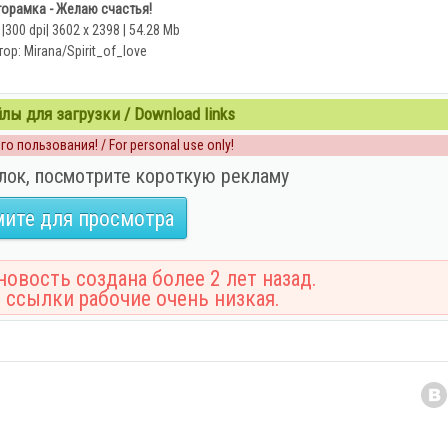
орамка - Желаю счастья!
|300 dpi| 3602 х 2398 | 54.28 Mb
ор: Mirana/Spirit_of_love
ы для загрузки / Download links
о пользования! / For personal use only!
лок, посмотрите короткую рекламу
ите для просмотра
овость создана более 2 лет назад.
 ссылки рабочие очень низкая.