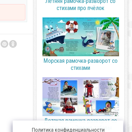
Летняя рамочка-разворот со
стихами про пчёлок
Морская рамочка-разворот со
стихами
Детская рамочка-разворот со
стихами – Зимние забавы
Политика конфиденциальности