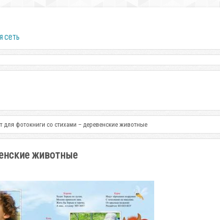
я сеть
т для фотокниги со стихами – деревенские животные
венские животные