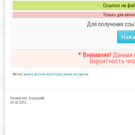
Ссылки на файл
Только для личног
Для получения ссы
Нажм
* Внимание!
Данная н
Вероятность что
Метки:
рамка
детская
мультгерои
винни
пух
друзья
Разместил:
kisjunja88
25.02.2012