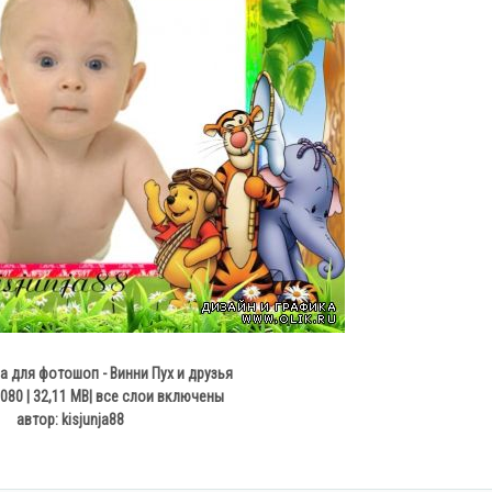
 для фотошоп - Винни Пух и друзья
080 | 32,11 MB| все слои включены
автор: kisjunja88