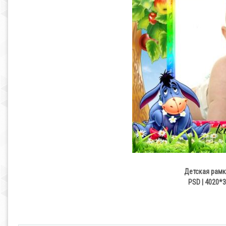
Детская рамка
PSD | 4020*3