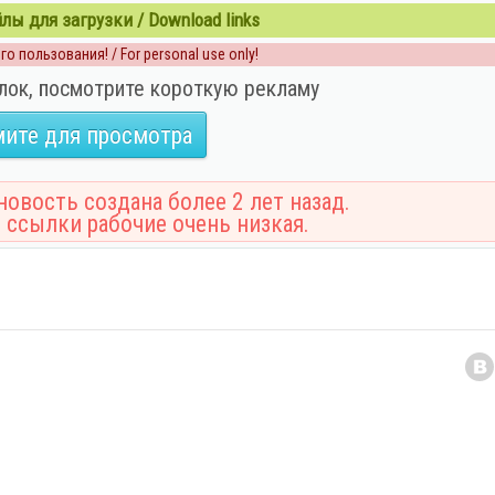
ы для загрузки / Download links
о пользования! / For personal use only!
лок, посмотрите короткую рекламу
ите для просмотра
овость создана более 2 лет назад.
 ссылки рабочие очень низкая.