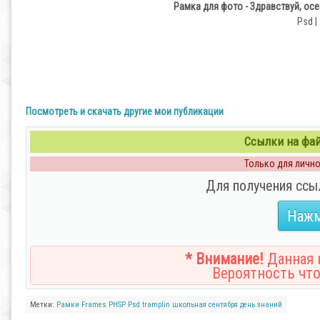
Рамка для фото - Здравствуй, осе
Psd |
Посмотреть и скачать другие мои публикации
Ссылки на файл
Только для личног
Для получения ссы
Нажм
* Внимание!
Данная н
Вероятность что
Метки:
Рамки
Frames
PHSP
Psd
tramplin
школьная
сентября
день
знаний