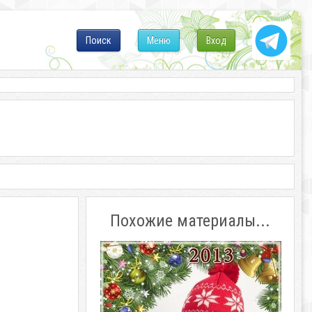
Поиск
Меню
Вход
Похожие материалы...