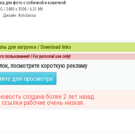
ка для фото с собачкой и кошечкой
G / 2480 x 3508 / 6,51 Мб
Дизайн: Antolarisa
ы для загрузки / Download links
о пользования! / For personal use only!
лок, посмотрите короткую рекламу
ите для просмотра
овость создана более 2 лет назад.
 ссылки рабочие очень низкая.