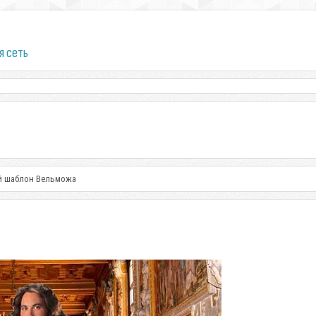
я сеть
й шаблон Вельможа