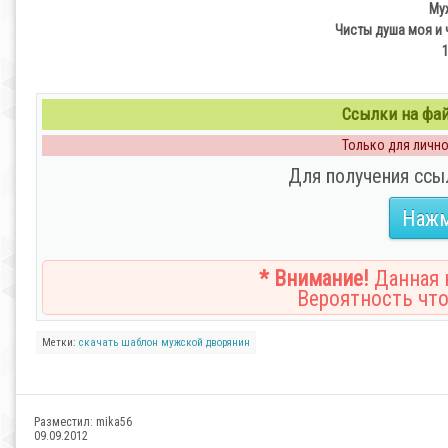
Му
Чисты душа моя и ч
Ссылки на файл
Только для личног
Для получения ссы
Нажм
* Внимание!
Данная н
Вероятность что
Метки:
скачать
шаблон
мужской
дворянин
Разместил:
mika56
09.09.2012