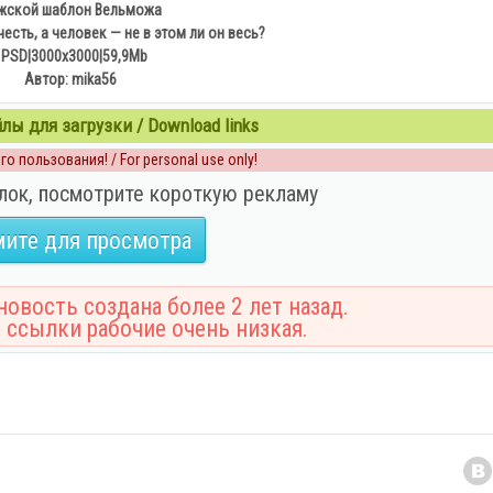
жской шаблон Вельможа
есть, а человек — не в этом ли он весь?
1PSD|3000x3000|59,9Mb
Автор: mika56
ы для загрузки / Download links
о пользования! / For personal use only!
лок, посмотрите короткую рекламу
ите для просмотра
овость создана более 2 лет назад.
 ссылки рабочие очень низкая.