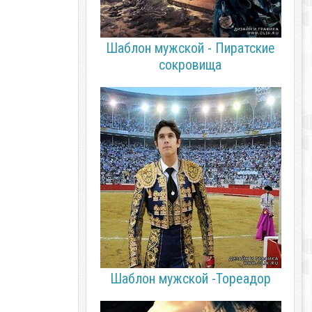
Шаблон мужской - Пиратские
сокровища
Шаблон мужской -Тореадор