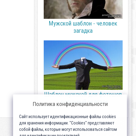
Мужской шаблон - человек
загадка
Шаблон мужской для фотошоп
- радужный человек
Политика конфиденциальности
Сайт использует идентификационные файлы cookies
для хранения информации. "Cookies" представляют
собой файлы, которые могут использоваться сайтом
для идентификации посетителей...