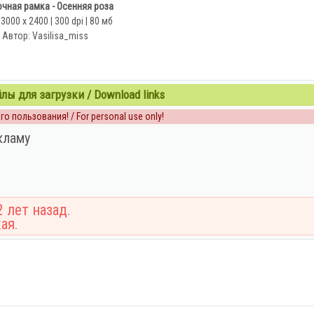
чная рамка - Осенняя роза
 3000 х 2400 | 300 dpi | 80 мб
Автор: Vasilisa_miss
ы для загрузки / Download links
о пользования! / For personal use only!
кламу
 лет назад.
ая.