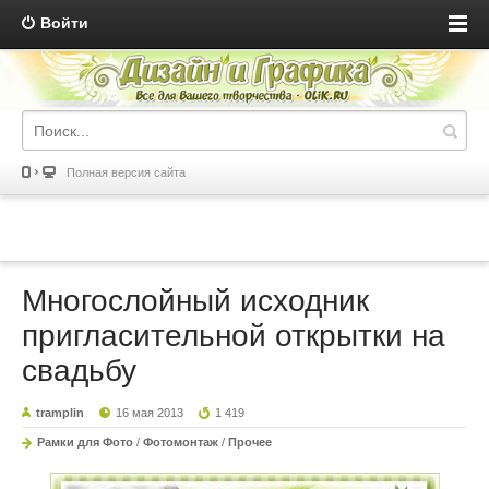
Войти
Полная версия сайта
Многослойный исходник
пригласительной открытки на
свадьбу
tramplin
16 мая 2013
1 419
Рамки для Фото
/
Фотомонтаж
/
Прочее