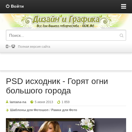
Войти
Полная версия сайта
PSD исходник - Горят огни
большого города
lantana-na
5 июня 2013
1 859
Шаблоны для Фотошоп
/
Рамки для Фото