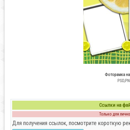
Фоторамка на
PSD,PNG
Ссылки на файл
Только для личног
Для получения ссылок, посмотрите короткую ре