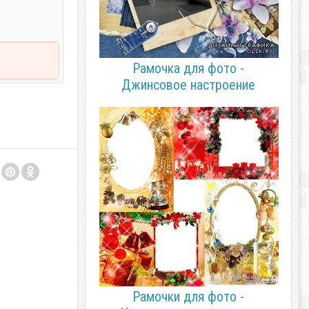
Рамочка для фото -
Джинсовое настроение
Рамочки для фото -