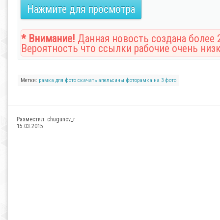
Нажмите для просмотра
* Внимание!
Данная новость создана более 2
Вероятность что ссылки рабочие очень низк
Метки:
рамка для фото
скачать
апельсины
фоторамка
на 3 фото
Разместил:
chugunov_r
15.03.2015